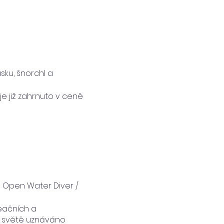
sku, šnorchl a
e již zahrnuto v ceně
 Open Water Diver /
eačních a
ém světě uznáváno