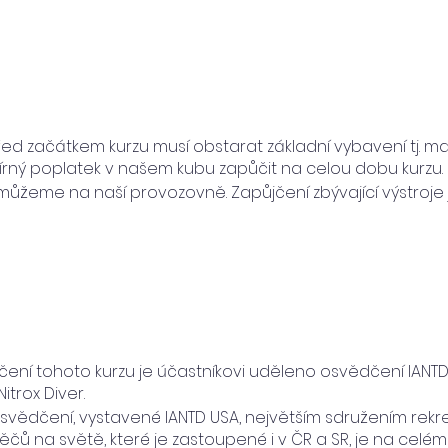
řed začátkem kurzu musí obstarat základní vybavení tj. ma
rný poplatek v našem kubu zapůčit na celou dobu kurzu.
ůžeme na naší provozovně. Zapůjčení zbývající výstroje j
ní tohoto kurzu je účastníkovi uděleno osvědčení IANTD
trox Diver.
vědčení, vystavené IANTD USA, největším sdružením rekr
čů na světě, které je zastoupené i v ČR a SR, je na cel