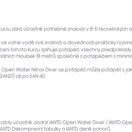
urzu získá účastník potřebné znalosti v 6-ti teoretických
ve volné vodě své znalosti a dovednosti prakticky rozvine
ení tohoto kurzu splňuje potápěč všechny předpoklad
álních hloubek 18 metrů společně s potápěčem s minimá
 Open Water Nitrox Diver se potápěč může potápět s jak
EAN21) až po EAN 40.
 každý účastník obdrží: IANTD Open Water Diver / IANTD Ope
IANTD Dekompresní tabulky a IANTD deník ponorů.