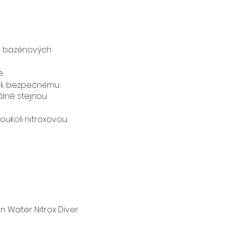
 a bazénových
.
y k bezpečnému
lně stejnou
oukoli nitroxovou
n Water Nitrox Diver