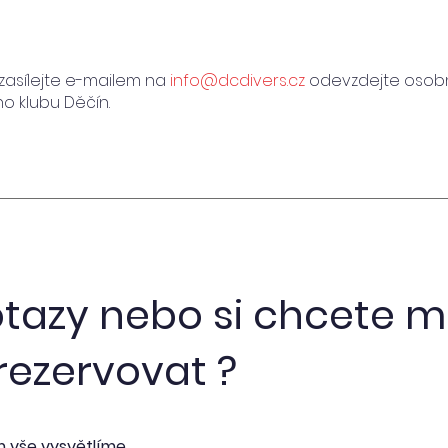
 zasílejte e-mailem na
info@dcdivers.cz
odevzdejte osob
o klubu Děčín.
tazy nebo si chcete m
rezervovat ?
m vše vysvětlíme.