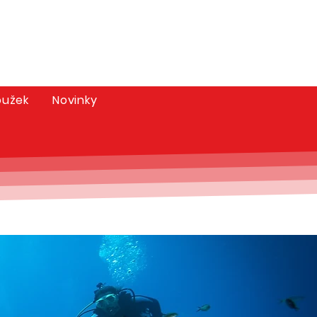
oužek
Novinky