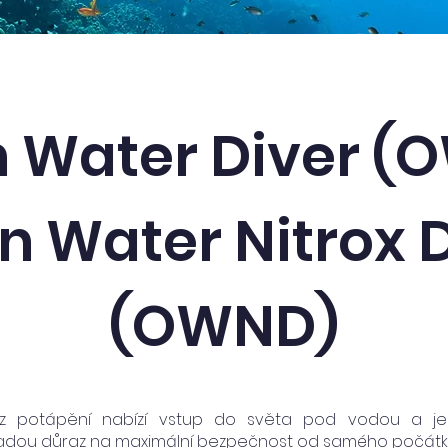
 Water Diver (O
 Water Nitrox 
(OWND)
urz potápění nabízí vstup do světa pod vodou a je 
ladou důraz na maximální bezpečnost od samého počátku. 