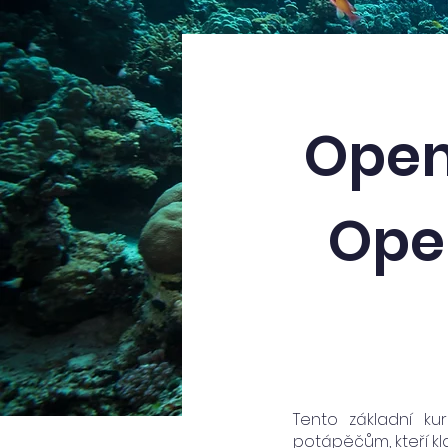
Open
Open
Tento základní k
potápěčům, kteří k