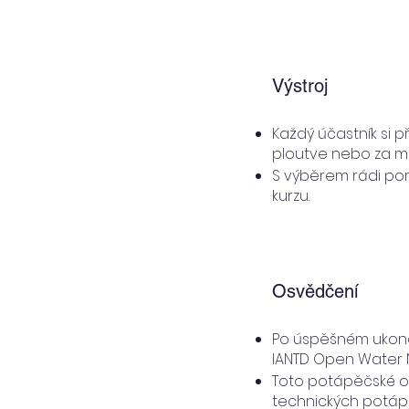
Výstroj
Každý účastník si p
ploutve nebo za mí
S výběrem rádi pom
kurzu.
Osvědčení
Po úspěšném ukonče
IANTD Open Water Ni
Toto potápěčské os
technických potápě