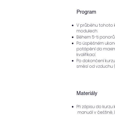
Program
V průběhu tohoto k
modulech.
Během 5-ti ponorů 
Po úspěšném ukonč
potápění do maxim
kvalifikací.
Po dokončení kurzu
směsí od vzduchu (
Materiály
Při zápisu do kurzu
manuál v češtině, 