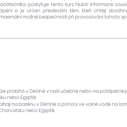
čátečníka, poskytuje tento kurz hlubší informace souvis
ápění a je určen především těm, kteří chtějí dosáhn
í maximální možné bezpečnosti při provozování tohoto spo
ůže probíhá v Děčíně v naší učebně nebo na potápěčský
ku nebo Egyptě.
obíhají na bazénu v Děčíně a ponory ve volné vodě na l
 Chorvatsku nebo Egyptě.