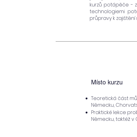
kurzů potápěče - za
technologiemi pot
průpravy k zajištěn
Místo kurzu
Teoretická část m
Německu, Chorvats
Praktické lekce pr
Německu, taktéž v