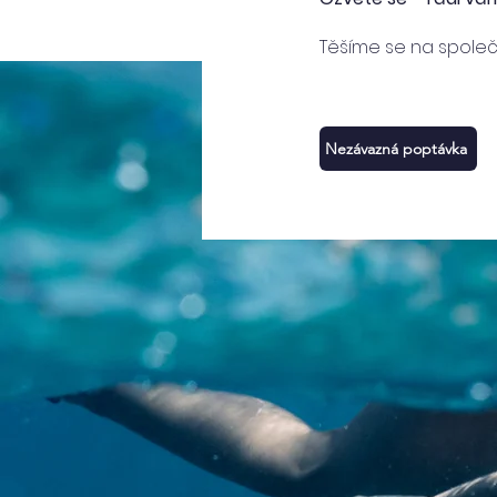
Těšíme se na společ
Nezávazná poptávka