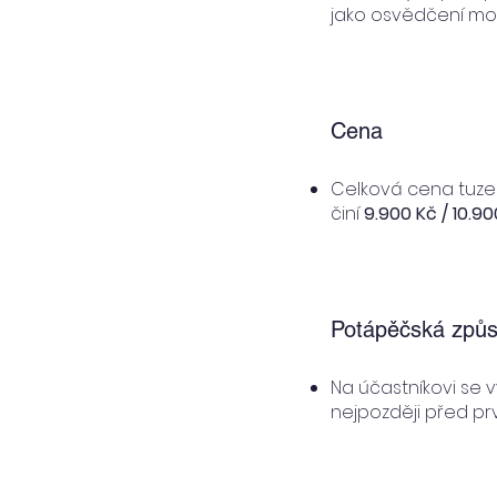
jako osvědčení mo
Cena
Celková cena tuzem
činí
9.900 Kč / 10.9
Potápěčská způs
Na účastníkovi se 
nejpozději před p