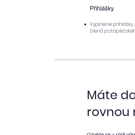
Přihlášky
Vyplněné přihlášky
členů potápěčskéh
Máte do
rovnou 
Ozvěte se – rádi vá