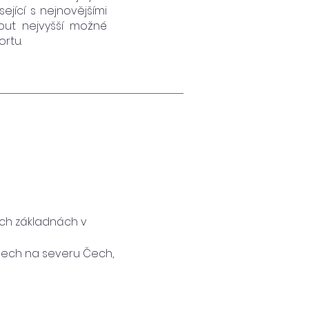
ející s nejnovějšími
out nejvyšší možné
rtu.
ch základnách v
omech na severu Čech,