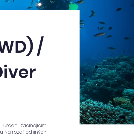
WD) /
Diver
určen začínajícím
Na rozdíl od jiných