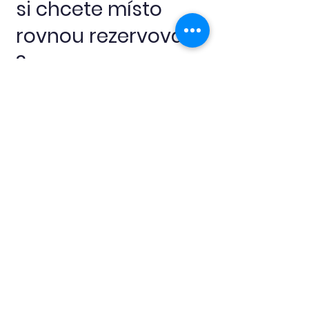
si chcete místo
rovnou rezervovat
?
Ozvěte se – rádi vám vše
vysvětlíme.
Těšíme se na společné potápění.
Nezávazná poptávka