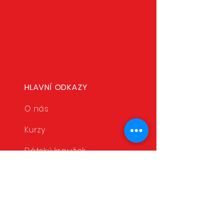
Dětský kroužek Rejnok
HLAVNÍ ODKAZY
2025/2026
O nás
Kurzy
Dětský kroužek
Služby
Stanovy spolku
Podmínky členství