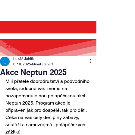
Zpět na příspěvky
Lukáš Jehlík
6. 10. 2025
Minut čtení: 1
Akce Neptun 2025
Milí přátelé dobrodružství a podvodního 
světa, srdečně vás zveme na 
nezapomenutelnou potápěčskou akci 
Neptun 2025. Program akce je 
připraven jak pro dospělé, tak pro děti. 
Čeká na vás celý den plný zábavy, 
soutěží a samozřejmě i potápěčských 
zážitků.